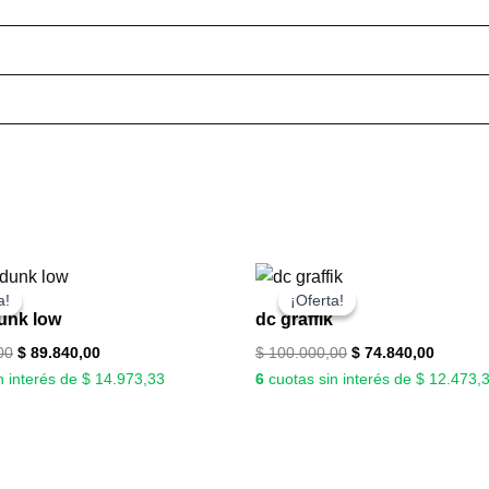
El
El
El
El
precio
precio
precio
precio
a!
a!
¡Oferta!
¡Oferta!
original
actual
original
actual
unk low
dc graffik
era:
es:
era:
es:
$ 150.000,00.
$ 89.840,00.
$ 100.000,00.
$ 74.84
00
$
89.840,00
$
100.000,00
$
74.840,00
n interés de $ 14.973,33
6
cuotas sin interés de $ 12.473,