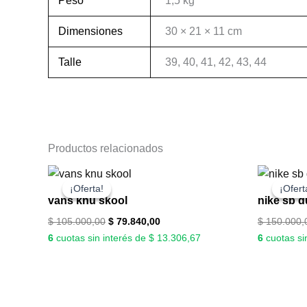
Peso
1,5 kg
Dimensiones
30 × 21 × 11 cm
Talle
39, 40, 41, 42, 43, 44
Productos relacionados
El
El
precio
precio
¡Oferta!
¡Oferta!
¡Ofert
¡Ofert
original
actual
vans knu skool
nike sb d
era:
es:
$ 105.000,00.
$ 79.840,00.
$
105.000,00
$
79.840,00
$
150.000,
6
cuotas sin interés de $ 13.306,67
6
cuotas si