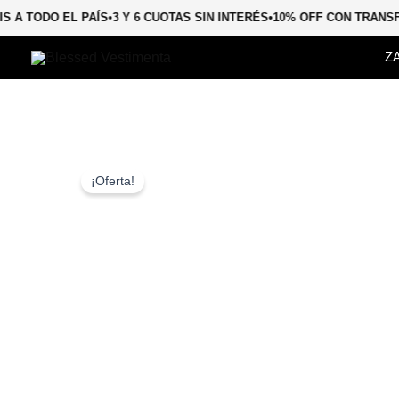
Ir
TIS A TODO EL PAÍS
•
3 Y 6 CUOTAS SIN INTERÉS
•
10% OFF CON TRAN
al
contenido
Z
¡Oferta!