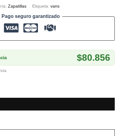
ría:
Zapatillas
Etiqueta:
vans
Pago seguro garantizado
$80.856
cia
ncia