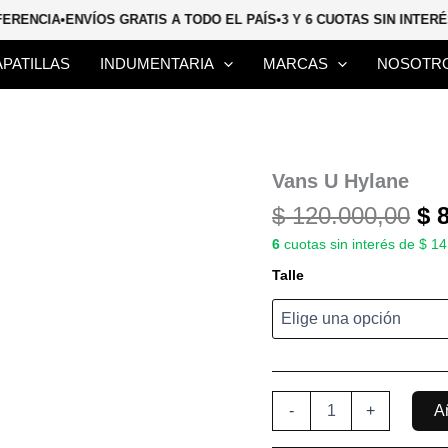
SFERENCIA
•
ENVÍOS GRATIS A TODO EL PAÍS
•
3 Y 6 CUOTAS SIN INTE
APATILLAS
INDUMENTARIA
MARCAS
NOSOTR
El
Vans
Vans U Hylane
U
pr
$
120.000,00
$
8
Hylane
or
cantidad
6
cuotas sin interés de $ 1
er
Talle
$ 
-
+
Añ