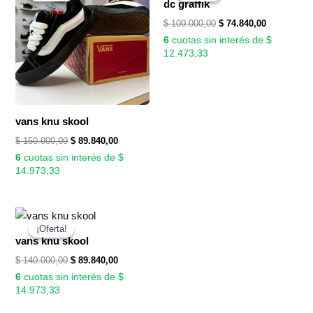
original
actual
original
actual
dc graffik
era:
es:
era:
es:
$
100.000,00
$
74.840,00
$ 150.000,00.
$ 89.840,00.
$ 100.000,00.
$ 74.840,00
6
cuotas sin interés de $
12.473,33
vans knu skool
$
150.000,00
$
89.840,00
6
cuotas sin interés de $
14.973,33
El
El
precio
precio
¡Oferta!
¡Oferta!
original
actual
vans knu skool
era:
es:
$
140.000,00
$
89.840,00
$ 140.000,00.
$ 89.840,00.
6
cuotas sin interés de $
14.973,33