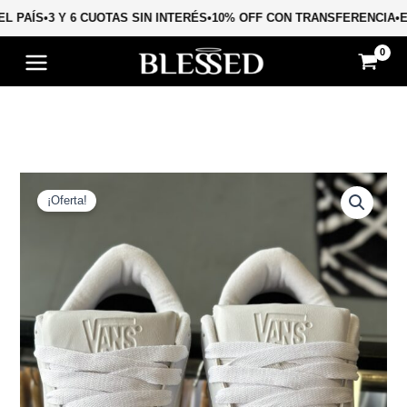
Ir
 EL PAÍS
•
3 Y 6 CUOTAS SIN INTERÉS
•
10% OFF CON TRANSFERENCIA
•
al
contenido
El
El
Vans
U
precio
precio
¡Oferta!
Hylane
original
actual
cantidad
era:
es:
$ 120.000,00.
$ 89.840,00.