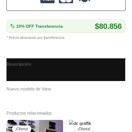
$80.856
🏷 10% OFF Transferencia
* Precio abonando por transferencia
Descripción
Información adicional
Nuevo modelo de Vans
Productos relacionados
El
El
El
El
precio
precio
precio
precio
¡Oferta!
¡Oferta!
¡Oferta!
¡Oferta!