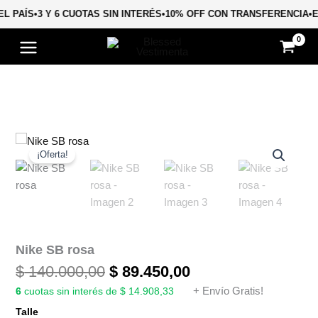
Ir
EL PAÍS
•
3 Y 6 CUOTAS SIN INTERÉS
•
10% OFF CON TRANSFERENCIA
•
al
contenido
El
El
Nike
SB
precio
precio
¡Oferta!
rosa
original
actual
cantidad
era:
es:
$ 140.000,00.
$ 89.450,00.
Nike SB rosa
$
140.000,00
$
89.450,00
6
cuotas sin interés de $ 14.908,33
+ Envío Gratis!
Talle