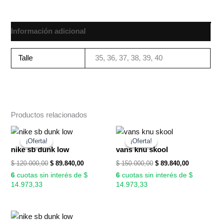
Información adicional
Talle
35, 36, 37, 38, 39, 40
Productos relacionados
El
El
El
El
precio
precio
precio
precio
¡Oferta!
¡Oferta!
¡Oferta!
¡Oferta!
original
actual
original
actual
nike sb dunk low
vans knu skool
era:
es:
era:
es:
$
120.000,00
$
89.840,00
$
150.000,00
$
89.840,00
$ 120.000,00.
$ 89.840,00.
$ 150.000,00.
$ 89.840,00
6
cuotas sin interés de $
6
cuotas sin interés de $
14.973,33
14.973,33
El
El