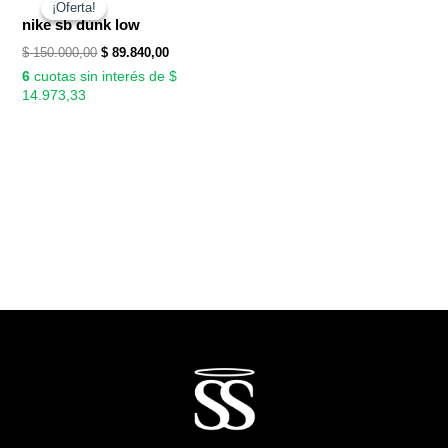
precio
precio
¡Oferta!
¡Oferta!
original
actual
nike sb dunk low
era:
es:
$
150.000,00
$
89.840,00
$ 150.000,00.
$ 89.840,00.
6
cuotas sin interés de $
14.973,33