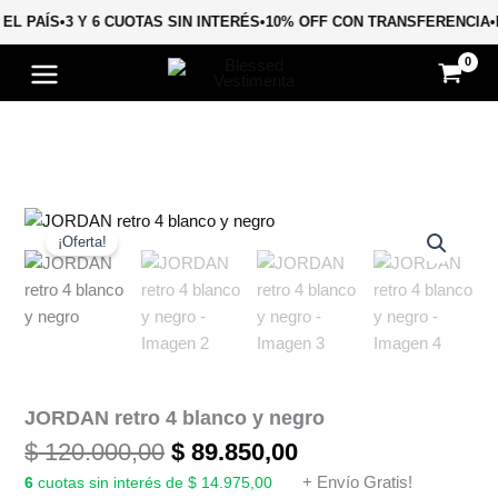
Ir
 EL PAÍS
•
3 Y 6 CUOTAS SIN INTERÉS
•
10% OFF CON TRANSFERENCIA
al
contenido
El
El
JORDAN
retro
precio
precio
¡Oferta!
4
original
actual
blanco
era:
es:
y
$ 120.000,00.
$ 89.850,00.
negro
cantidad
JORDAN retro 4 blanco y negro
$
120.000,00
$
89.850,00
6
cuotas sin interés de $ 14.975,00
+ Envío Gratis!