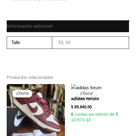
Información adicional
Talle
43, 44
Productos relacionados
El
El
precio
precio
¡Oferta!
¡Oferta!
¡Oferta!
¡Oferta!
original
actual
adidas forum
era:
es:
$
89.840,00
$ 120.000,00.
$ 89.840,00.
6
cuotas sin interés de $
14.973,33