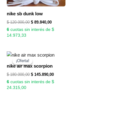
nike sb dunk low
$
120.000,00
$
89.840,00
6
cuotas sin interés de $
14.973,33
El
El
precio
precio
¡Oferta!
¡Oferta!
original
actual
nike air max scorpion
era:
es:
$
180.000,00
$
145.890,00
$ 180.000,00.
$ 145.890,00.
6
cuotas sin interés de $
24.315,00