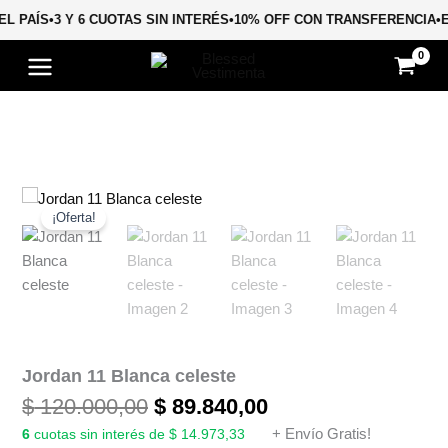
Ir
EL PAÍS
•
3 Y 6 CUOTAS SIN INTERÉS
•
10% OFF CON TRANSFERENCIA
•
al
contenido
El
El
Jordan
11
precio
precio
¡Oferta!
Blanca
original
actual
celeste
era:
es:
cantidad
$ 120.000,00.
$ 89.840,00.
Jordan 11 Blanca celeste
$
120.000,00
$
89.840,00
6
cuotas sin interés de $ 14.973,33
+ Envío Gratis!