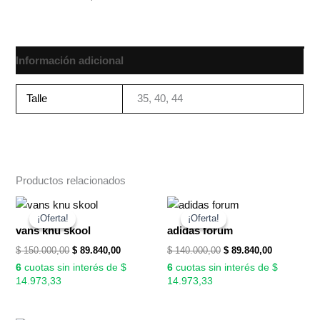
Información adicional
Talle
35, 40, 44
Productos relacionados
El
El
El
El
precio
precio
precio
precio
¡Oferta!
¡Oferta!
¡Oferta!
¡Oferta!
original
actual
original
actual
vans knu skool
adidas forum
era:
es:
era:
es:
$
150.000,00
$
89.840,00
$
140.000,00
$
89.840,00
$ 150.000,00.
$ 89.840,00.
$ 140.000,00.
$ 89.840,00
6
cuotas sin interés de $
6
cuotas sin interés de $
14.973,33
14.973,33