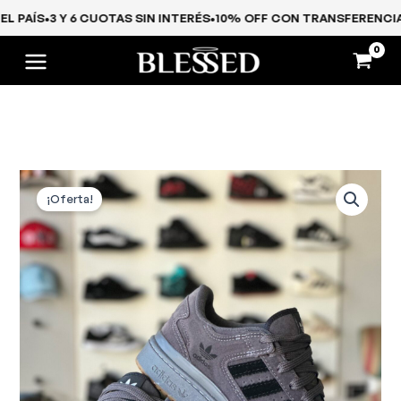
Ir
 EL PAÍS
•
3 Y 6 CUOTAS SIN INTERÉS
•
10% OFF CON TRANSFERENC
al
contenido
El
El
Adidas
Forum
precio
precio
¡Oferta!
edición
original
actual
limitada
era:
es:
cantidad
$ 130.000,00.
$ 89.450,00.