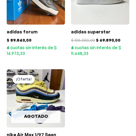
adidas forum
adidas superstar
$
89.840,00
$
105.000,00
$
69.890,00
6
cuotas sin interés de $
6
cuotas sin interés de $
14.973,33
11.648,33
El
El
precio
precio
¡Oferta!
¡Oferta!
original
actual
era:
es:
$ 180.000,00.
$ 145.890,00.
AGOTADO
nike Air Max 1/97 Sean