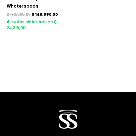
Whoterspoon
$
180.000,00
$
145.890,00
6
cuotas sin interés de $
24.315,00