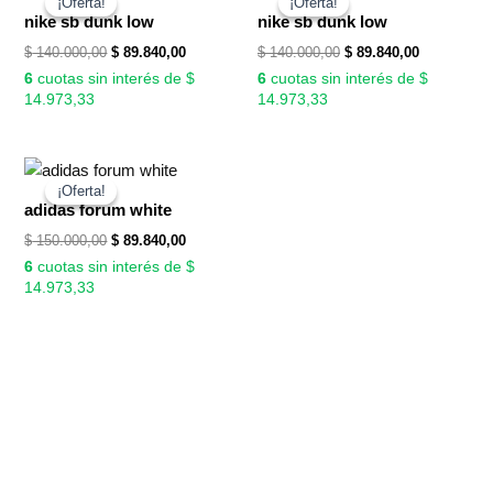
¡Oferta!
¡Oferta!
¡Oferta!
¡Oferta!
original
actual
original
actual
nike sb dunk low
nike sb dunk low
era:
es:
era:
es:
$
140.000,00
$
89.840,00
$
140.000,00
$
89.840,00
$ 140.000,00.
$ 89.840,00.
$ 140.000,00.
$ 89.840,00
6
cuotas sin interés de $
6
cuotas sin interés de $
14.973,33
14.973,33
El
El
precio
precio
¡Oferta!
¡Oferta!
original
actual
adidas forum white
era:
es:
$
150.000,00
$
89.840,00
$ 150.000,00.
$ 89.840,00.
6
cuotas sin interés de $
14.973,33