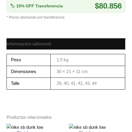
$80.856
🏷 10% OFF Transferencia
* Precio abonando por transferencia
Información adicional
Peso
1,5 kg
Dimensiones
30 × 21 × 11 cm
Talle
39, 40, 41, 42, 43, 44
Productos relacionados
El
El
El
El
precio
precio
precio
precio