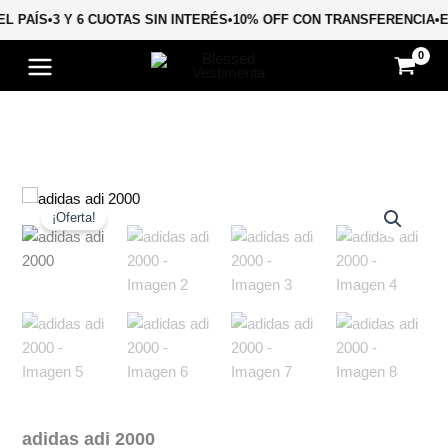
Ir
EL PAÍS
•
3 Y 6 CUOTAS SIN INTERÉS
•
10% OFF CON TRANSFERENCIA
•
al
contenido
El
El
adidas
adi
precio
precio
¡Oferta!
2000
original
actual
cantidad
era:
es:
$ 140.000,00.
$ 89.840,00.
adidas adi 2000