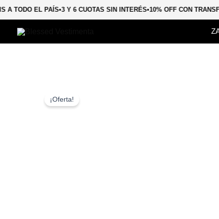
Ir
TIS A TODO EL PAÍS
•
3 Y 6 CUOTAS SIN INTERÉS
•
10% OFF CON TRAN
al
contenido
Z
¡Oferta!