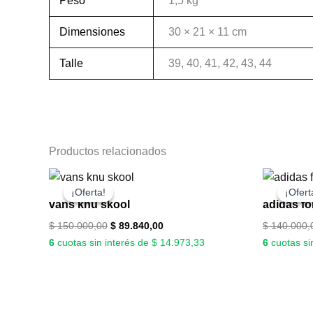
Peso
1,5 kg
Dimensiones
30 × 21 × 11 cm
Talle
39, 40, 41, 42, 43, 44
Productos relacionados
El
El
precio
precio
¡Oferta!
¡Oferta!
¡Ofert
¡Ofert
original
actual
vans knu skool
adidas f
era:
es:
$ 150.000,00.
$ 89.840,00.
$
150.000,00
$
89.840,00
$
140.000,
6
cuotas sin interés de $ 14.973,33
6
cuotas si