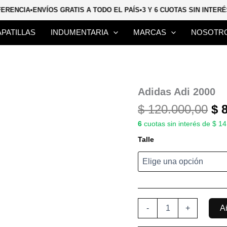
SFERENCIA
•
ENVÍOS GRATIS A TODO EL PAÍS
•
3 Y 6 CUOTAS SIN INTE
APATILLAS
INDUMENTARIA
MARCAS
NOSOTR
El
Adidas
Adidas Adi 2000
Adi
pr
$
120.000,00
$
8
2000
or
cantidad
6
cuotas sin interés de $ 1
er
Talle
$ 
-
+
Añ