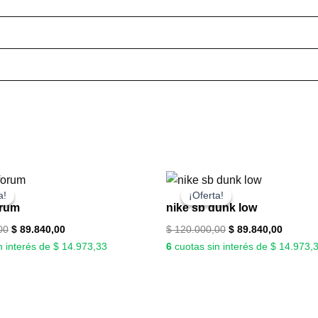
El
El
El
El
precio
precio
precio
precio
a!
a!
¡Oferta!
¡Oferta!
original
actual
original
actual
orum
nike sb dunk low
era:
es:
era:
es:
$ 140.000,00.
$ 89.840,00.
$ 120.000,00.
$ 89.84
00
$
89.840,00
$
120.000,00
$
89.840,00
n interés de $ 14.973,33
6
cuotas sin interés de $ 14.973,