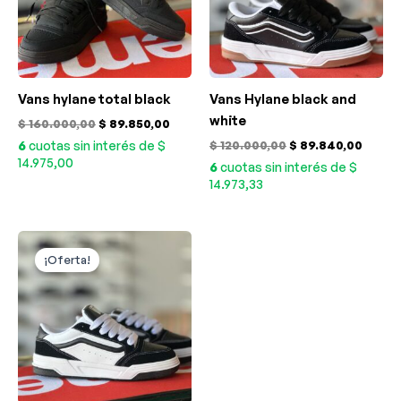
Vans hylane total black
Vans Hylane black and
white
$
160.000,00
$
89.850,00
6
cuotas sin interés de $
$
120.000,00
$
89.840,00
14.975,00
6
cuotas sin interés de $
14.973,33
El
El
precio
precio
¡Oferta!
original
actual
era:
es:
$ 160.000,00.
$ 89.850,00.