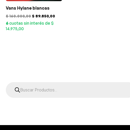
Vans Hylane blancas
$
160.000,00
$
89.850,00
6
cuotas sin interés de $
14.975,00
B
ú
s
q
u
e
d
a