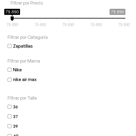
u
Filtrar por Precio
e
79.890
79.890
d
a
79.890
79.890
79.890
79.890
79.890
d
e
Filtrar por Categoria
p
r
Zapatillas
o
d
Filtrar por Marca
u
c
Nike
t
nike air max
o
s
Filtrar por Talle
36
37
39
40