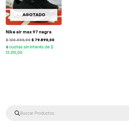
AGOTADO
Nike air max 97 negra
$
120.000,00
$
79.890,00
6
cuotas sin interés de $
13.315,00
B
ú
s
q