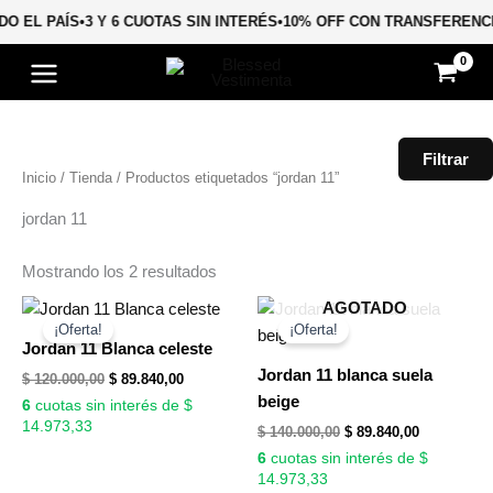
Ir
DO EL PAÍS
•
3 Y 6 CUOTAS SIN INTERÉS
•
10% OFF CON TRANSFERENC
al
Ordenado
contenido
por
popularidad
Filtrar
Inicio
/
Tienda
/ Productos etiquetados “jordan 11”
jordan 11
Mostrando los 2 resultados
El
El
El
El
AGOTADO
precio
precio
precio
precio
¡Oferta!
¡Oferta!
original
actual
original
actual
Jordan 11 Blanca celeste
era:
es:
era:
es:
Jordan 11 blanca suela
$
120.000,00
$
89.840,00
$ 120.000,00.
$ 89.840,00.
$ 140.000,00.
$ 89.840,00
beige
6
cuotas sin interés de $
14.973,33
$
140.000,00
$
89.840,00
6
cuotas sin interés de $
14.973,33