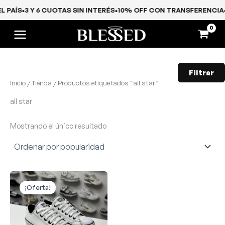
Ir
EL PAÍS
•
3 Y 6 CUOTAS SIN INTERÉS
•
10% OFF CON TRANSFERENCI
al
contenido
Filtrar
Inicio
/
Tienda
/ Productos etiquetados “all star”
all star
Mostrando el único resultado
El
El
precio
precio
¡Oferta!
original
actual
era:
es:
$ 105.000,00.
$ 89.840,00.