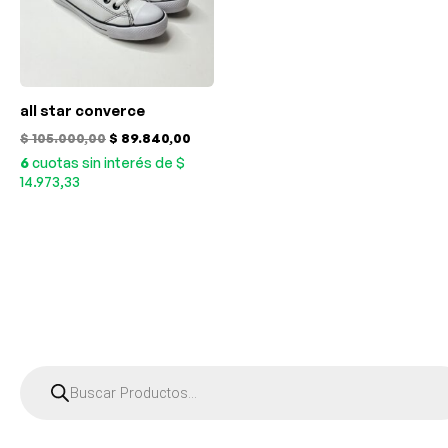
all star converce
$
105.000,00
$
89.840,00
6
cuotas sin interés de $
14.973,33
B
ú
s
q